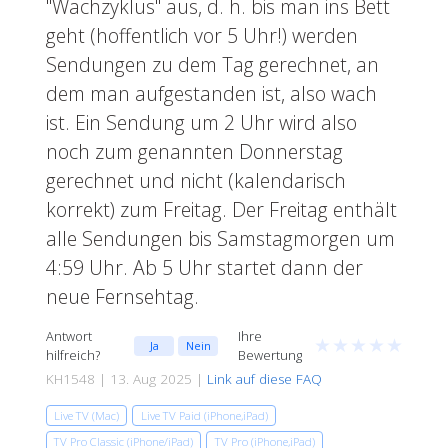
"Wachzyklus" aus, d. h. bis man ins Bett
geht (hoffentlich vor 5 Uhr!) werden
Sendungen zu dem Tag gerechnet, an
dem man aufgestanden ist, also wach
ist. Ein Sendung um 2 Uhr wird also
noch zum genannten Donnerstag
gerechnet und nicht (kalendarisch
korrekt) zum Freitag. Der Freitag enthält
alle Sendungen bis Samstagmorgen um
4:59 Uhr. Ab 5 Uhr startet dann der
neue Fernsehtag.
Antwort
Ihre
★
★
★
★
★
Ja
Nein
hilfreich?
Bewertung
KH1548 | 13. Aug 2025 |
Link auf diese FAQ
Live TV (Mac)
Live TV Paid (iPhone,iPad)
TV Pro Classic (iPhone/iPad)
TV Pro (iPhone,iPad)