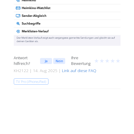
Antwort
Ihre
★
★
★
★
★
Ja
Nein
hilfreich?
Bewertung
KH2122 | 14. Aug 2025 |
Link auf diese FAQ
TV Pro (iPhone,iPad)