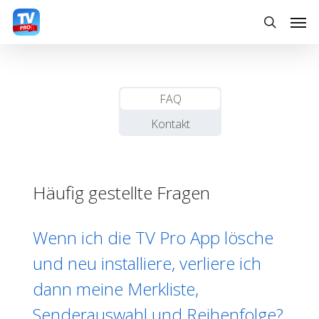
Skip
Men
to
search
main
content
FAQ
Kontakt
Häufig gestellte Fragen
Wenn ich die TV Pro App lösche
und neu installiere, verliere ich
dann meine Merkliste,
Senderauswahl und Reihenfolge?