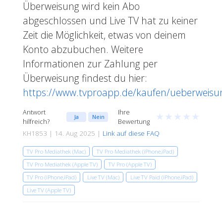
Überweisung wird kein Abo
abgeschlossen und Live TV hat zu keiner
Zeit die Möglichkeit, etwas von deinem
Konto abzubuchen. Weitere
Informationen zur Zahlung per
Überweisung findest du hier:
https://www.tvproapp.de/kaufen/ueberweisu
Antwort
Ihre
★
★
★
★
★
Ja
Nein
hilfreich?
Bewertung
KH1853 | 14. Aug 2025 |
Link auf diese FAQ
TV Pro Mediathek (Mac)
TV Pro Mediathek (iPhone,iPad)
TV Pro Mediathek (Apple TV)
TV Pro (Apple TV)
TV Pro (iPhone,iPad)
Live TV (Mac)
Live TV Paid (iPhone,iPad)
Live TV (Apple TV)