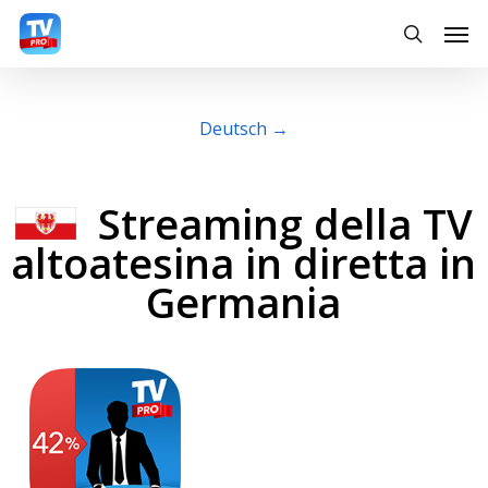
Skip
Men
searc
to
main
content
Deutsch →
Streaming della TV
altoatesina in diretta in
Germania