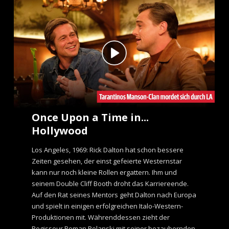
e
n
t
Once Upon a Time in...
Hollywood
Los Angeles, 1969: Rick Dalton hat schon bessere
Zeiten gesehen, der einst gefeierte Westernstar
kann nur noch kleine Rollen ergattern. Ihm und
seinem Double Cliff Booth droht das Karriereende.
Auf den Rat seines Mentors geht Dalton nach Europa
und spielt in einigen erfolgreichen Italo-Western-
Produktionen mit. Währenddessen zieht der
Regisseur Roman Polanski mit seiner bezaubernden