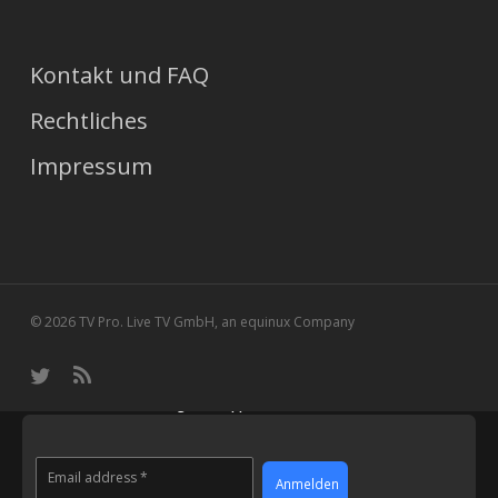
Kontakt und FAQ
Rechtliches
Impressum
© 2026 TV Pro. Live TV GmbH, an equinux Company
t
R
w
S
Gratis:
Erhalte alle 14 Tage die Tipps in dein Postfach!
i
S
t
Datenschutz-Einstellungen
t
Email address *
e