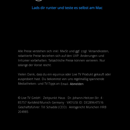
Alle Preise verstehen sich inkl. MwSt und ggf. zzgl. Versandkosten,
rabattierte Preise beziehen sich auf den UVP. Änderungen und
Irrtümer vorbehalten. Tatsächliche Preise können variieren. Nur
solange der Vorrat reicht.
Vielen Dank, dass du ein equinux oder Live TV Produkt gekauft oder
ausprobiert hast. Du bekommst von uns regelmäßig spannende
Mediatheken- und TV-Tipps an
.
Email
Abmelden
© Live TV GmbH · Zeitpunkt Haus · Dr.-Johann-Heitzer-Str. 4 ·
85757 Karlsfeld/Munich Germany · VAT/USt ID: DE289647516
Geschäftsführer: Till Schadde (CEO) · Amtsgericht München HRB
204985