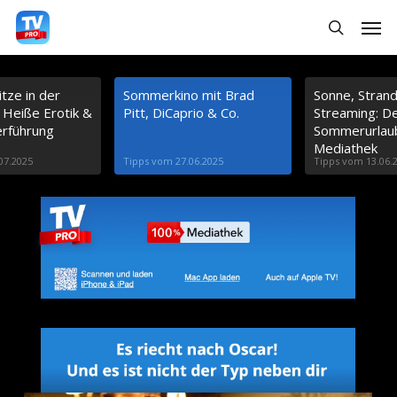
S
Menu
search
k
i
tze in der
Sommerkino mit Brad
Sonne, Stran
p
 Heiße Erotik &
Pitt, DiCaprio & Co.
Streaming: De
t
erführung
Sommerurlaub
Mediathek
o
07.2025
Tipps vom 27.06.2025
Tipps vom 13.06.
m
a
i
n
c
o
n
t