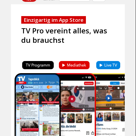
e
n
Einzigartig im App Store
t
TV Pro vereint alles, was
du brauchst