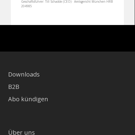
Geschäftsführer: Till Schadde (CEO) · Amtsgericht München HRB
204985
Downloads
B2B
Abo kündigen
Über uns