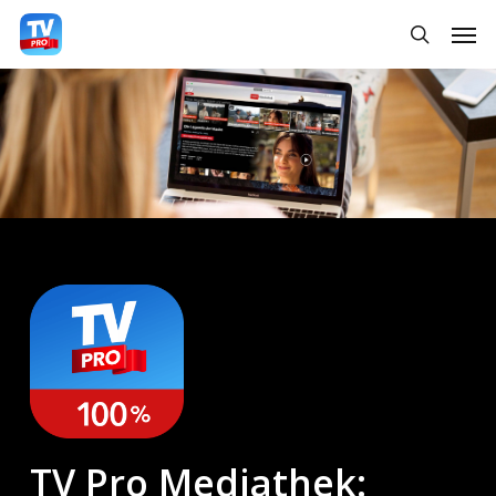
Skip
Men
searc
to
main
content
TV Pro Mediathek: