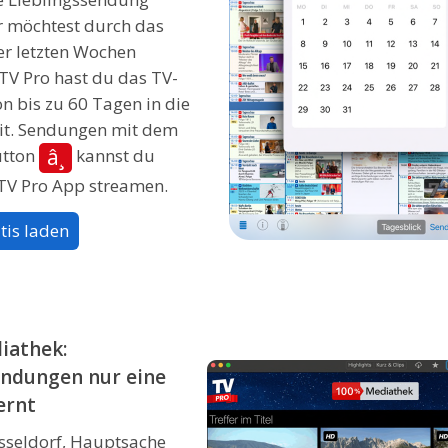
r möchtest durch das
r letzten Wochen
 TV Pro hast du das TV-
 bis zu 60 Tagen in die
it. Sendungen mit dem
â¸
utton
kannst du
 TV Pro App streamen.
tis laden
iathek:
endungen nur eine
ernt
sseldorf, Hauptsache