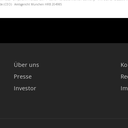
hadde (CEO) · Amtsgericht München HRB 204985
Über uns
Ko
Presse
Re
Investor
Im