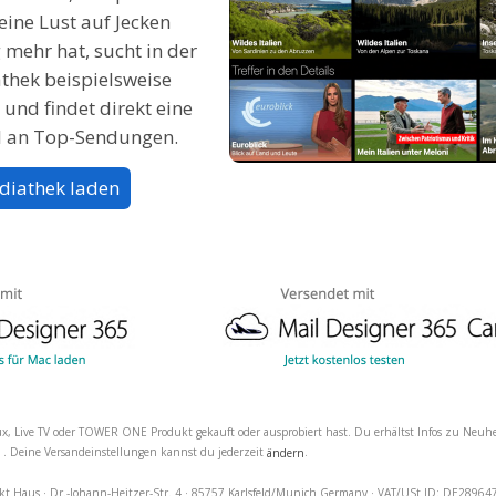
keine Lust auf Jecken
 mehr hat, sucht in der
thek beispielsweise
“ und findet direkt eine
l an Top-Sendungen.
diathek laden
x, Live TV oder TOWER ONE Produkt gekauft oder ausprobiert hast. Du erhältst Infos zu Neu
. Deine Versandeinstellungen kannst du jederzeit
.
l
ändern
kt Haus · Dr.-Johann-Heitzer-Str. 4 · 85757 Karlsfeld/Munich Germany · VAT/USt ID: DE2896