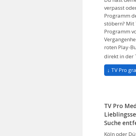
verpasst ode
Programm de
stöbern? Mit
Programm von
Vergangenhe
roten Play-B
direkt in der
↓ TV Pro gra
TV Pro Med
Lieblingss
Suche entf
Köln oder Dü