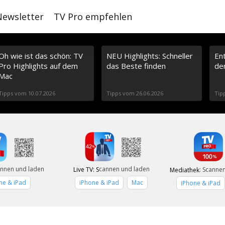
Newsletter
TV Pro empfehlen
Oh wie ist das schön: TV
NEU Highlights: Schneller
En
Pro Highlights auf dem
das Beste finden
de
Mac
Tipps vom 10.07.2026
Tipps vom 26.06.2026
Tip
nnen und laden
cannen und laden
Live TV: S
: Scanne
Mediathek
+
ne & iPad
iPhone & iPad
Mac
iPhone & iPad