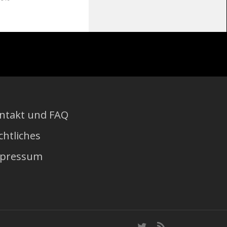
ntakt und FAQ
chtliches
pressum
t
R