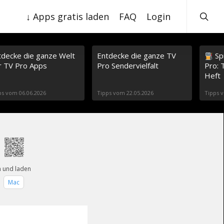
s
e
↓ Apps gratis laden
FAQ
Login
a
r
c
h
tdecke die ganze Welt
Entdecke die ganze TV
Spr
r TV Pro Apps
Pro Sendervielfalt
Pro: 
Heft
ps vom 06.06.2026
Tipps vom 22.05.2026
Tipps 
n und laden
+
Mac