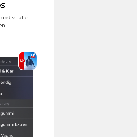
os
 und so alle
en