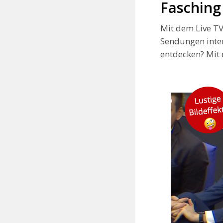
Fasching 
e
Mit dem Live TV
n
Sendungen inter
t
entdecken? Mit d