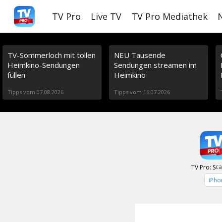
S
TV Pro
Live TV
TV Pro Mediathek
k
i
p
TV-Sommerloch mit tollen
NEU Tausende
Heimkino-Sendungen
Sendungen streamen im
t
füllen
Heimkino
o
Tipps vom 07.08.2026
Tipps vom 16.07.2026
m
a
i
n
ca
TV Pro: S
c
iPho
o
n
t