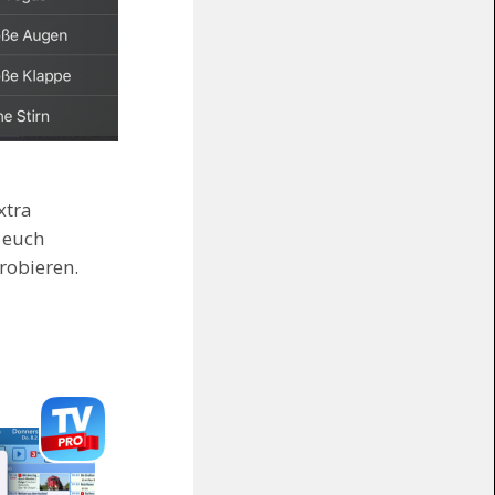
xtra
 euch
probieren.