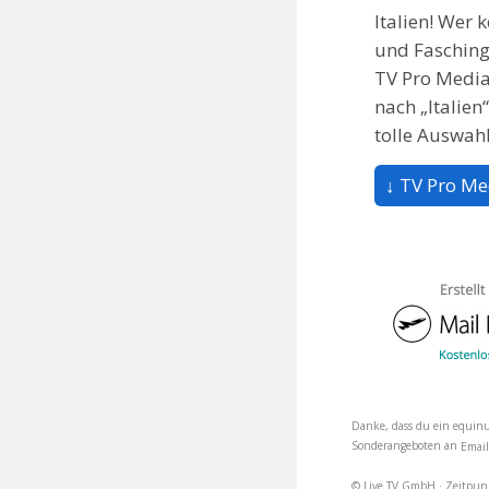
Italien! Wer 
und Fasching
TV Pro Media
nach „Italien
tolle Auswah
↓ TV Pro Me
Danke, dass du ein equinu
Sonderangeboten an
Emai
© Live TV GmbH · Zeitpun