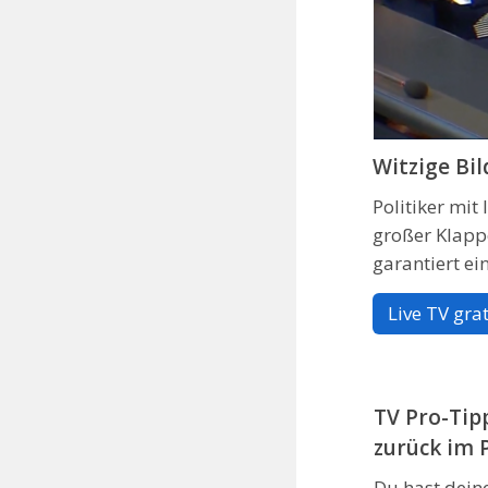
Witzige Bi
Politiker mi
großer Klapp
garantiert ei
Live TV grat
TV Pro-Tipp
zurück im
Du hast dein