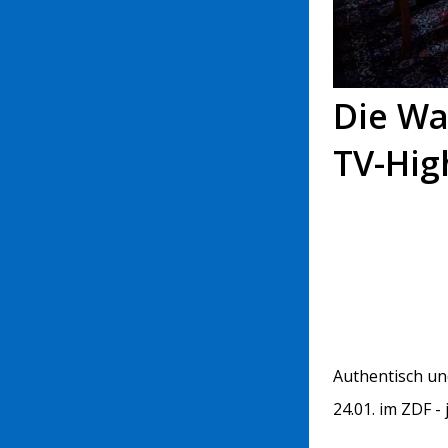
Die Wa
TV-Hig
Authentisch un
24.01. im ZDF -