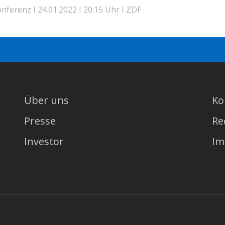
ferenz I 24.01.2022 I 20:15 Uhr I ZDF
Über uns
Ko
Presse
Re
Investor
Im