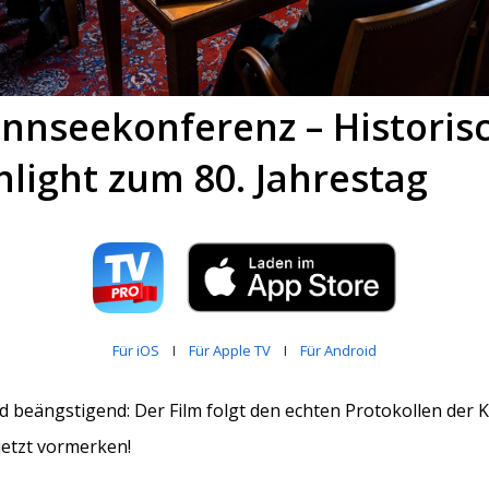
nnseekonferenz – Historis
hlight zum 80. Jahrestag
Für iOS
I
Für Apple TV
I
Für Android
d beängstigend: Der Film folgt den echten Protokollen der 
 jetzt vormerken!