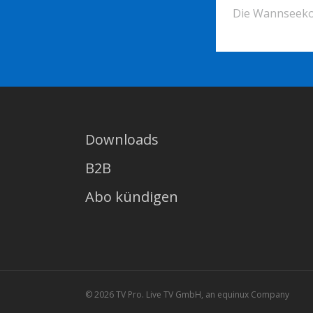
Die Wannseekon
Downloads
B2B
Abo kündigen
© 2026 TV Pro. Live TV GmbH, an equinux Company