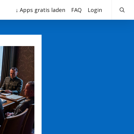
searc
↓ Apps gratis laden
FAQ
Login