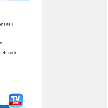
ehalten
en.
efinierte