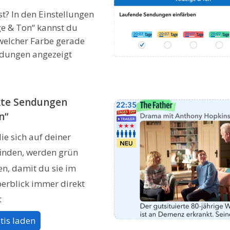
t? In den Einstellungen
ge & Ton“ kannst du
 welcher Farbe gerade
ndungen angezeigt
te Sendungen
n“
ie sich auf deiner
inden, werden grün
n, damit du sie im
rblick immer direkt
t
tis laden