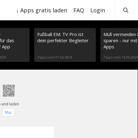
s
e
↓ Apps gratis laden
FAQ
Login
a
r
c
h
e
Fußball EM: TV Pro ist
Müll vermeiden
für das
dein perfekter Begleiter
sparen - nur mit
V App
Apps
2024
Tipps vom 07.06.2024
Tipps vom 15.05.202
n und laden
+
Mac