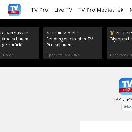
S
TV Pro
Live TV
TV Pro Mediathek
k
i
Pro: Verpasste
p
NEU: 40% mehr
Mit TV P
sfilme schauen –
Sendungen direkt in TV
Olympisch
t
age zurück!
Pro schauen
o
14.09.2024
Tipps vom 30.08.2024
Tipps vom 02.
m
a
i
n
ca
TV Pro: S
c
iPho
o
n
t