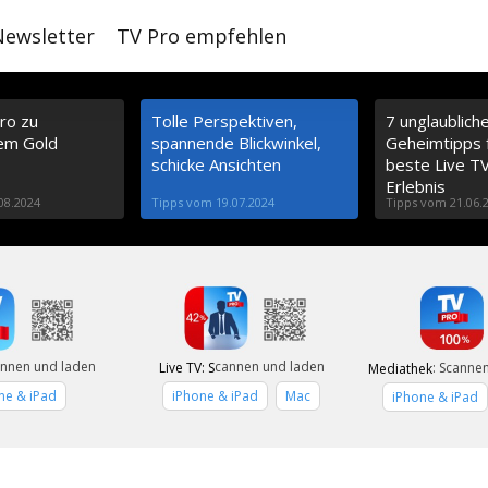
Newsletter
TV Pro empfehlen
ro zu
Tolle Perspektiven,
7 unglaublich
em Gold
spannende Blickwinkel,
Geheimtipps 
schicke Ansichten
beste Live T
Erlebnis
08.2024
Tipps vom 19.07.2024
Tipps vom 21.06.
nnen und laden
cannen und laden
Live TV: S
: Scanne
Mediathek
+
ne & iPad
iPhone & iPad
Mac
iPhone & iPad