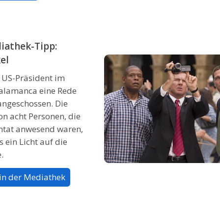
iathek-Tipp:
el
 US-Präsident im
alamanca eine Rede
 angeschossen. Die
on acht Personen, die
ntat anwesend waren,
s ein Licht auf die
.
in der Mediathek