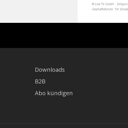
© Live TV GmbH · Zeitpun
Geschäftsführer: Till Sc
Downloads
B2B
Abo kündigen