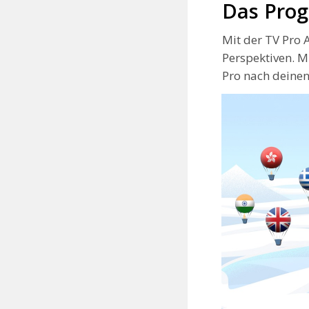
Das Prog
e
Mit der TV Pro 
n
Perspektiven. Mi
t
Pro nach deine