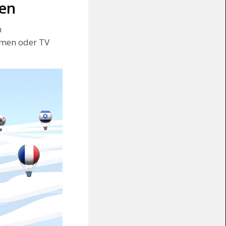
hen
n
eamen oder TV