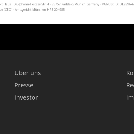
kt Haus · Dr.-Johann-Heitzer-Str. 4 · 85757 Karlsfeld/Munich Germany · VAT/USt ID: DE2896
hadde (CEO) · Amtsgericht München HRB 204985
Über uns
Ko
Presse
Re
Investor
Im