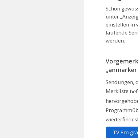
Schon gewuss
unter „Anzei
einstellen in
laufende Se
werden.
Vorgemerk
„anmarker
Sendungen, d
Merkliste
bef
hervorgehobe
Programmübe
wiederfindes
↓ TV Pro gra