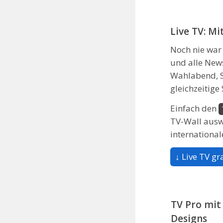
Live TV: Mi
Noch nie war 
und alle New
Wahlabend, S
gleichzeitig
Einfach den
TV-Wall ausw
international
↓ Live TV gr
TV Pro mit
Designs