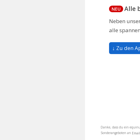
Alle 
NEU
Neben unser
alle spanne
↓ Zu den A
Danke, dass du ein equinu
Sonderangeboten an
Emai