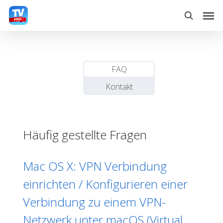
Skip
Men
to
search
main
content
FAQ
Kontakt
Häufig gestellte Fragen
Mac OS X: VPN Verbindung
einrichten / Konfigurieren einer
Verbindung zu einem VPN-
Netzwerk unter macOS (Virtual