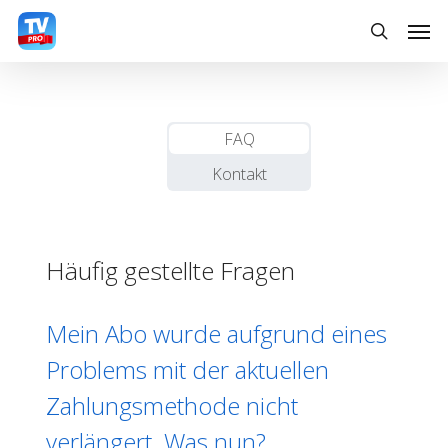
Skip
Men
to
search
main
content
FAQ
Kontakt
Häufig gestellte Fragen
Mein Abo wurde aufgrund eines
Problems mit der aktuellen
Zahlungsmethode nicht
verlängert. Was nun?