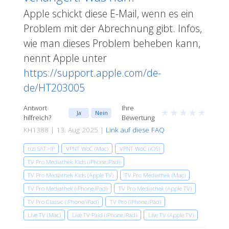
Apple schickt diese E-Mail, wenn es ein
Problem mit der Abrechnung gibt. Infos,
wie man dieses Problem beheben kann,
nennt Apple unter
https://support.apple.com/de-
de/HT203005
Antwort
Ihre
★
★
★
★
★
Ja
Nein
hilfreich?
Bewertung
KH1388 | 13. Aug 2025 |
Link auf diese FAQ
tizi SAT>IP
VPNT WoC (Mac)
VPNT WoC (iOS)
TV Pro Mediathek Kids (iPhone,iPad)
TV Pro Mediathek Kids (Apple TV)
TV Pro Mediathek (Mac)
TV Pro Mediathek (iPhone,iPad)
TV Pro Mediathek (Apple TV)
TV Pro Classic (iPhone/iPad)
TV Pro (iPhone,iPad)
Live TV (Mac)
Live TV Paid (iPhone,iPad)
Live TV (Apple TV)