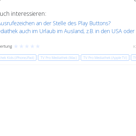
ch interessieren:
usrufezeichen an der Stelle des Play Buttons?
ediathek auch im Urlaub im Ausland, z.B. in den USA oder
★
★
★
★
★
ertung
K
hek Kids (iPhone,iPad)
TV Pro Mediathek (Mac)
TV Pro Mediathek (Apple TV)
T