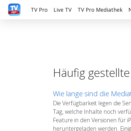
Skip
TV Pro
Live TV
TV Pro Mediathek
to
main
content
Häufig gestellt
Wie lange sind die Media
Die Verfügbarkeit legen die Se
Tag, welche Inhalte noch ver
Feature in den Versionen für 
heruntergeladen werden. Eini