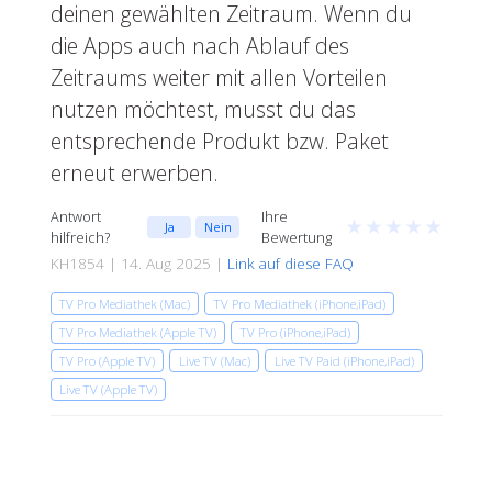
deinen gewählten Zeitraum. Wenn du
die Apps auch nach Ablauf des
Zeitraums weiter mit allen Vorteilen
nutzen möchtest, musst du das
entsprechende Produkt bzw. Paket
erneut erwerben.
Antwort
Ihre
★
★
★
★
★
Ja
Nein
hilfreich?
Bewertung
KH1854 | 14. Aug 2025 |
Link auf diese FAQ
TV Pro Mediathek (Mac)
TV Pro Mediathek (iPhone,iPad)
TV Pro Mediathek (Apple TV)
TV Pro (iPhone,iPad)
TV Pro (Apple TV)
Live TV (Mac)
Live TV Paid (iPhone,iPad)
Live TV (Apple TV)