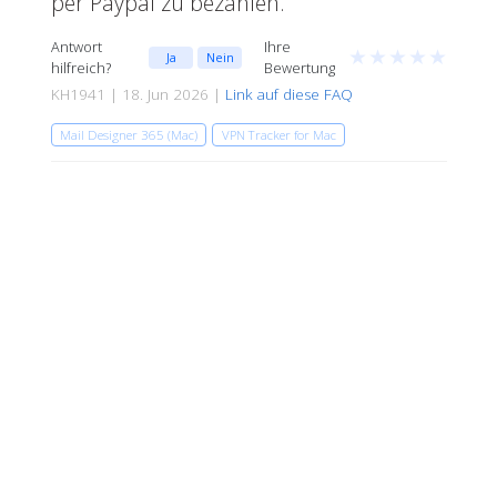
per Paypal zu bezahlen.
Antwort
Ihre
★
★
★
★
★
Ja
Nein
hilfreich?
Bewertung
KH1941 | 18. Jun 2026 |
Link auf diese FAQ
Mail Designer 365 (Mac)
VPN Tracker for Mac