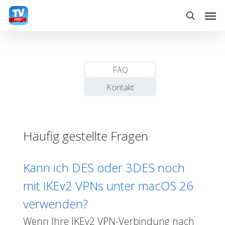
Skip
Men
to
search
main
content
FAQ
Kontakt
Häufig gestellte Fragen
Kann ich DES oder 3DES noch
mit IKEv2 VPNs unter macOS 26
verwenden?
Wenn Ihre IKEv2 VPN-Verbindung nach