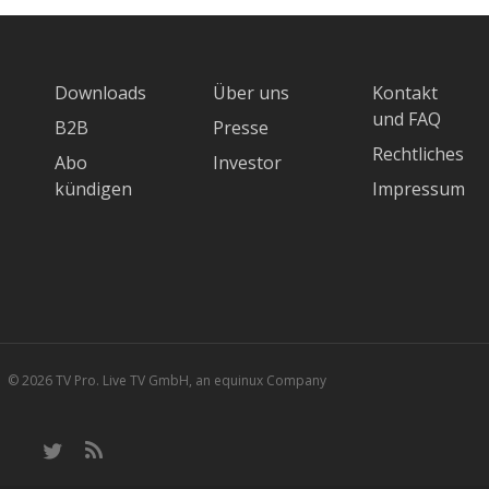
Downloads
Über uns
Kontakt
und FAQ
B2B
Presse
Rechtliches
Abo
Investor
kündigen
Impressum
© 2026 TV Pro. Live TV GmbH, an equinux Company
twitter
RSS