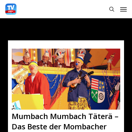
Skip
Men
searc
to
main
content
Mumbach Mumbach Täterä –
Das Beste der Mombacher