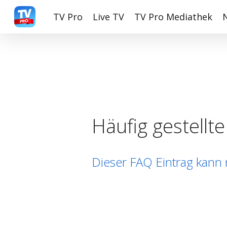
Skip
TV Pro
Live TV
TV Pro Mediathek
to
main
content
Häufig gestellt
Dieser FAQ Eintrag kann