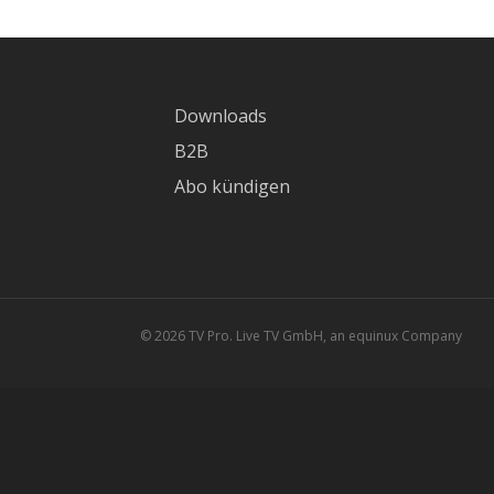
Downloads
B2B
Abo kündigen
© 2026 TV Pro. Live TV GmbH, an equinux Company