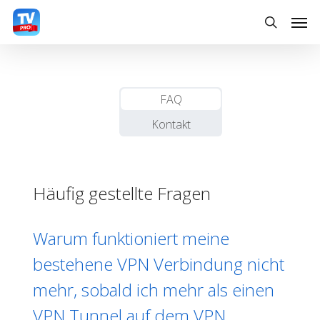
Skip
Men
to
search
main
content
FAQ
Kontakt
Häufig gestellte Fragen
Warum funktioniert meine
bestehene VPN Verbindung nicht
mehr, sobald ich mehr als einen
VPN Tunnel auf dem VPN