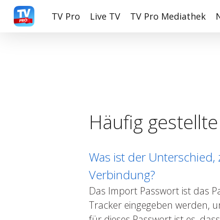
Skip
TV Pro
Live TV
TV Pro Mediathek
to
main
content
Häufig gestellt
Was ist der Unterschied
Verbindung?
Das Import Passwort ist das Pa
Tracker eingegeben werden, um
für dieses Passwort ist es, d