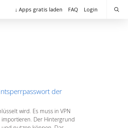
searc
↓ Apps gratis laden
FAQ
Login
Entsperrpasswort der
lüsselt wird. Es muss in VPN
 importieren. Der Hintergrund
ren und nutzen können. Das