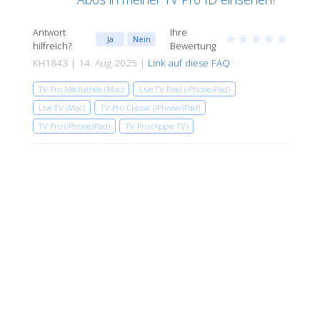
Antwort
Ihre
★
★
★
★
★
Ja
Nein
hilfreich?
Bewertung
KH1843 | 14. Aug 2025 |
Link auf diese FAQ
TV Pro Mediathek (Mac)
Live TV Paid (iPhone,iPad)
Live TV (Mac)
TV Pro Classic (iPhone/iPad)
TV Pro (iPhone,iPad)
TV Pro (Apple TV)