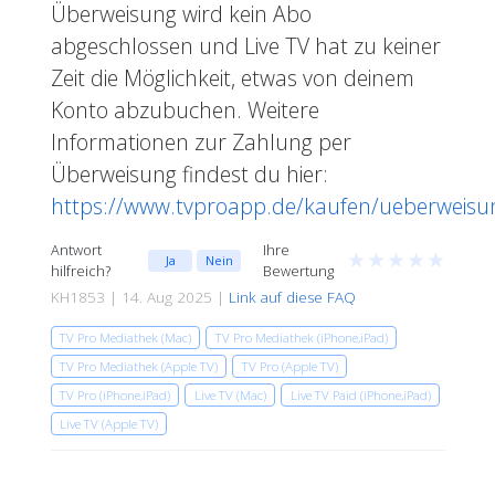
Überweisung wird kein Abo
abgeschlossen und Live TV hat zu keiner
Zeit die Möglichkeit, etwas von deinem
Konto abzubuchen. Weitere
Informationen zur Zahlung per
Überweisung findest du hier:
https://www.tvproapp.de/kaufen/ueberweisu
Antwort
Ihre
★
★
★
★
★
Ja
Nein
hilfreich?
Bewertung
KH1853 | 14. Aug 2025 |
Link auf diese FAQ
TV Pro Mediathek (Mac)
TV Pro Mediathek (iPhone,iPad)
TV Pro Mediathek (Apple TV)
TV Pro (Apple TV)
TV Pro (iPhone,iPad)
Live TV (Mac)
Live TV Paid (iPhone,iPad)
Live TV (Apple TV)