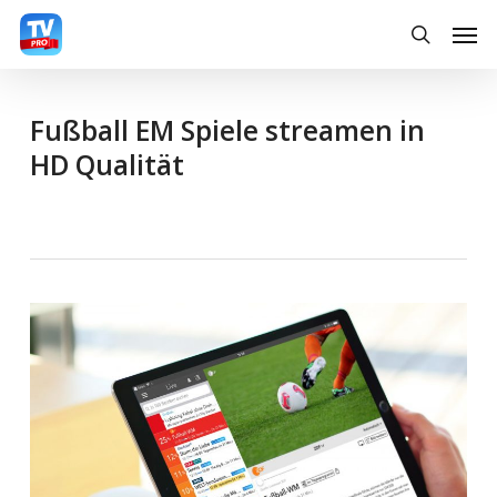
Skip
Men
searc
to
main
content
Fußball EM Spiele streamen in
HD Qualität