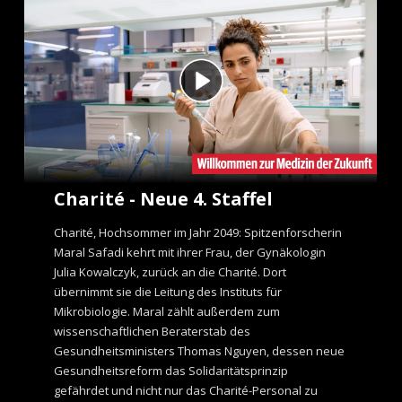
e
n
t
Charité - Neue 4. Staffel
Charité, Hochsommer im Jahr 2049: Spitzenforscherin
Maral Safadi kehrt mit ihrer Frau, der Gynäkologin
Julia Kowalczyk, zurück an die Charité. Dort
übernimmt sie die Leitung des Instituts für
Mikrobiologie. Maral zählt außerdem zum
wissenschaftlichen Beraterstab des
Gesundheitsministers Thomas Nguyen, dessen neue
Gesundheitsreform das Solidaritätsprinzip
gefährdet und nicht nur das Charité-Personal zu