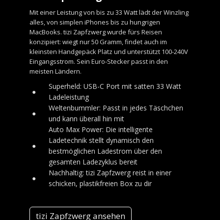
Mit einer Leistung von bis zu 33 Watt lädt der Winzling
alles, von simplen iPhones bis zu hungrigen
MacBooks. tizi Zapfzwerg wurde fürs Reisen
konzipiert: wiegt nur 50 Gramm, findet auch im
kleinsten Handgepäck Platz und unterstützt 100-240V
Eingangsstrom. Sein Euro-Stecker passt in den
meisten Ländern.
Superheld: USB-C Port mit satten 33 Watt
●
Ladeleistung
Weltenbummler: Passt in jedes Täschchen
●
und kann überall hin mit
Auto Max Power: Die intelligente
Ladetechnik stellt dynamisch den
●
bestmöglichen Ladestrom über den
gesamten Ladezyklus bereit
Nachhaltig: tizi Zapfzwerg reist in einer
●
schicken, plastikfreien Box zu dir
tizi Zapfzwerg ansehen