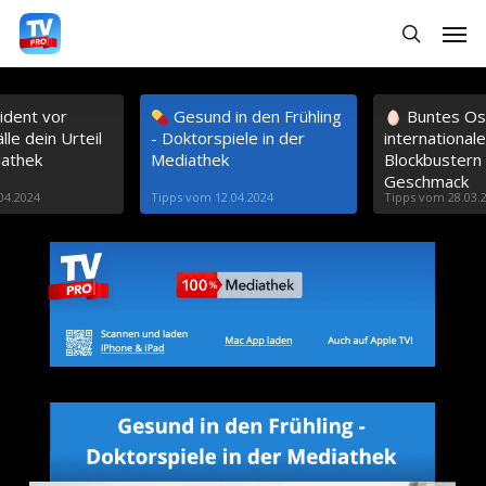
S
Menu
search
k
i
ident vor
Gesund in den Frühling
Buntes Os
p
lle dein Urteil
- Doktorspiele in der
international
t
iathek
Mediathek
Blockbustern 
Geschmack
o
04.2024
Tipps vom 12.04.2024
Tipps vom 28.03.
m
a
i
n
c
o
n
t