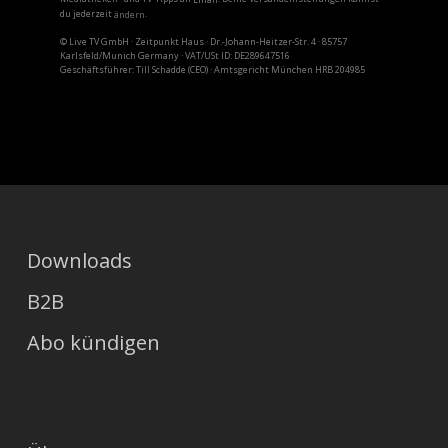
du jederzeit
.
ändern
© Live TV GmbH · Zeitpunkt Haus · Dr.-Johann-Heitzer-Str. 4 · 85757
Karlsfeld/Munich Germany · VAT/USt ID: DE289647516
Geschäftsführer: Till Schadde (CEO) · Amtsgericht München HRB 204985
Downloads
B2B
Abo kündigen