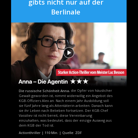
gibts nicht nur auf der
e
Berlinale
n
t
, die Opfer von häuslicher
Die russische Schönheit Anna
Gewalt geworden ist, nimmt widerwillig ein Angebot des
KGB-Offiziers Alex an. Nach einem Jahr Ausbildung soll
sie fünf Jahre lang als Attentäterin arbeiten. Danach kann
sie ihr Leben nach Belieben fortsetzen. Der KGB-Chef
Vassiliev ist nicht bereit, diese Vereinbarung
einzuhalten, was bedeutet, dass der einzige Ausweg aus
dem KGB der Tod ist.
Actionthriller | 110 Min. | Quelle: ZDF