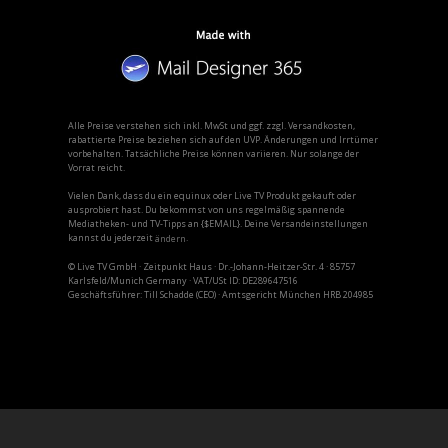
Alle Preise verstehen sich inkl. MwSt und ggf. zzgl. Versandkosten,
rabattierte Preise beziehen sich auf den UVP. Änderungen und Irrtümer
vorbehalten. Tatsächliche Preise können variieren. Nur solange der
Vorrat reicht.
Vielen Dank, dass du ein equinux oder Live TV Produkt gekauft oder
ausprobiert hast. Du bekommst von uns regelmäßig spannende
Mediatheken- und TV-Tipps an {$EMAIL}. Deine Versandeinstellungen
kannst du jederzeit
.
ändern
© Live TV GmbH · Zeitpunkt Haus · Dr.-Johann-Heitzer-Str. 4 · 85757
Karlsfeld/Munich Germany · VAT/USt ID: DE289647516
Geschäftsführer: Till Schadde (CEO) · Amtsgericht München HRB 204985