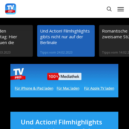
S
Menu
search
k
i
 den
Und Action! Filmhighlights
Romantische 
p
tag: Hier
gibts nicht nur auf der
zweisame St
t
auen die
Berlinale
o
03.2023
Tipps vom 24.02.2023
Tipps vom 14.02.
m
a
i
n
c
o
n
Und Action! Filmhighlights
t