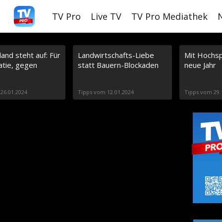
S
TV Pro
Live TV
TV Pro Mediathek
k
i
and steht auf: Für
p
Landwirtschafts-Liebe
Mit Hochsp
tie, gegen
statt Bauern-Blockaden
neue Jahr
t
o
26.01.2024
Tipps vom 12.01.2024
Tipps vom 29.
m
a
i
n
c
o
n
t