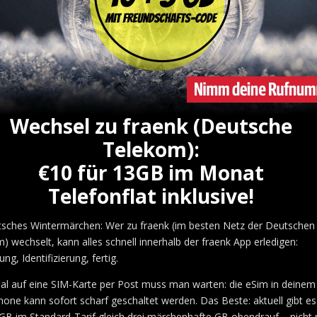
Wechsel zu fraenk (Deutsche
Telekom):
€10 für 13GB im Monat
Telefonflat inklusive!
tsches Wintermärchen: Wer zu fraenk (im besten Netz der Deutschen
) wechselt, kann alles schnell innerhalb der fraenk App erledigen:
ng, Identifizierung, fertig.
al auf eine SIM-Karte per Post muss man warten: die eSim in deinem
one kann sofort scharf geschaltet werden. Das Beste: aktuell gibt es
GB im Standard-Tarif gleich drei märchenhafte GB obendrauf – nicht 