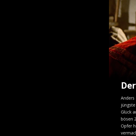
Der
Anders 
jüngste
Glück a
bösen Z
Opfer h
vermach