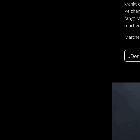
kränkt 
Pelzhan
fängt M
machen 
Märchen
Der
„