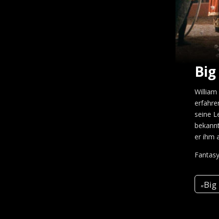
Big
William
erfahre
seine L
bekannt
er ihm a
Fantasy
Big
„