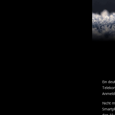
Ein deu
Telekom
Anmeldu
Nicht m
Smartph
den 10 