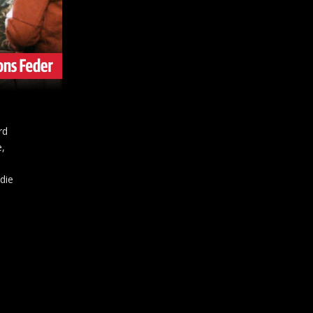
rd
e,
die