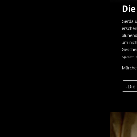
Die
Gerda u
erschei
blühend
um nich
Geschen
später 
Märchen
Die
„