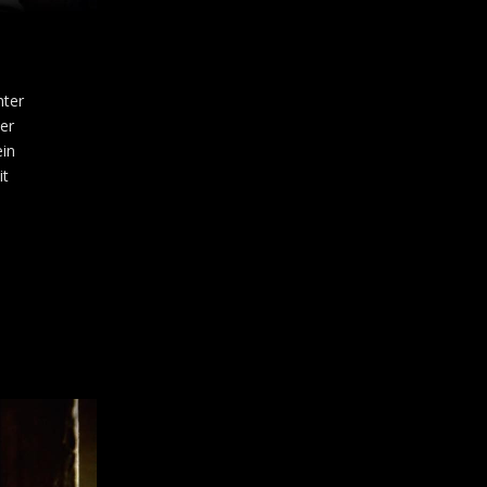
nter
er
ein
it