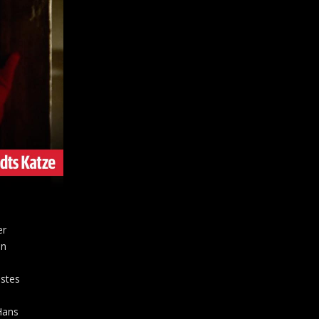
er
en
hstes
Hans