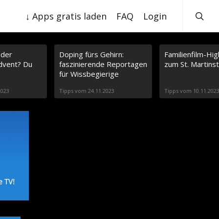
s
e
↓ Apps gratis laden
FAQ
Login
a
r
c
h
oder
Doping fürs Gehirn:
Familienfilm-Hig
dvent? Du
faszinierende Reportagen
zum St. Martins
für Wissbegierige
2023
Tipps vom 24.11.2023
Tipps vom 10.11.202