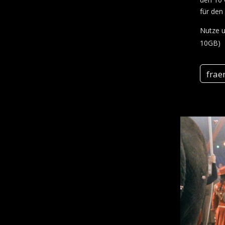
für den
Nutze 
10GB)
frae