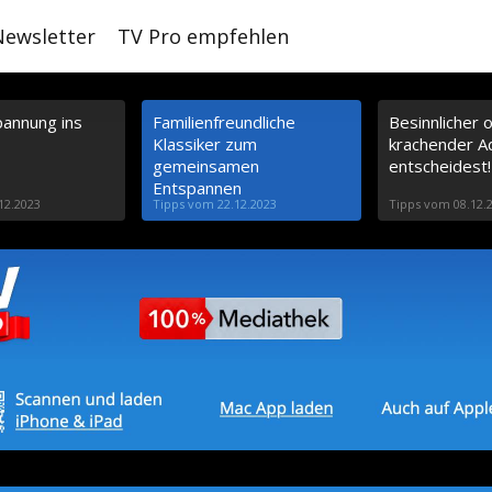
Newsletter
TV Pro empfehlen
annung ins
Familienfreundliche
Besinnlicher 
Klassiker zum
krachender A
gemeinsamen
entscheidest!
Entspannen
12.2023
Tipps vom 22.12.2023
Tipps vom 08.12.