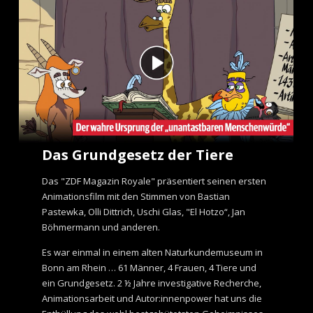
e
n
t
Das Grundgesetz der Tiere
Das "ZDF Magazin Royale" präsentiert seinen ersten
Animationsfilm mit den Stimmen von Bastian
Pastewka, Olli Dittrich, Uschi Glas, "El Hotzo“, Jan
Böhmermann und anderen.
Es war einmal in einem alten Naturkundemuseum in
Bonn am Rhein … 61 Männer, 4 Frauen, 4 Tiere und
ein Grundgesetz. 2 ½ Jahre investigative Recherche,
Animationsarbeit und Autor:innenpower hat uns die