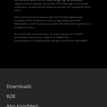
Alle Preise verstehen sich inkl. MwSt und ggf. zzgl. Versandkosten,
rabattierte Preise beziehen sich auf den UVP. Änderungen und Irrtümer
vorbehalten. Tatsächliche Preise können variieren. Nur solange der Vorrat
reicht.
Vielen Dank, dass du ein equinux oder Live TV Produkt gekauft oder
ausprobiert hast. Du bekommst von uns regelmäßig spannende
Mediatheken- und TV-Tipps an
. Deine Versandeinstellungen kannst
Email
du jederzeit
.
ändern
© Live TV GmbH · Zeitpunkt Haus · Dr.-Johann-Heitzer-Str. 4 · 85757
Karlsfeld/Munich Germany · VAT/USt ID: DE289647516
Geschäftsführer: Till Schadde (CEO) · Amtsgericht München HRB 204985
Downloads
B2B
Abo kündigen