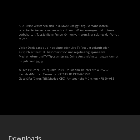
Alle Preise verstehen sich inkl. MwSt und ggf. zzgl. Versandkosten,
rabattierte Preise beziehen sich auf den UVP. Änderungen und Irrtümer
vorbehalten. Tatsächliche Preise können variieren. Nur solange der Vorrat
reicht.
Vielen Dank, dass du ein equinux oder Live TV Produkt gekauft oder
ausprobiert hast. Du bekommst von uns regelmäßig spannende
Mediatheken- und TV-Tipps an
. Deine Versandeinstellungen kannst
Email
du jederzeit
.
ändern
© Live TV GmbH · Zeitpunkt Haus · Dr.-Johann-Heitzer-Str. 4 · 85757
Karlsfeld/Munich Germany · VAT/USt ID: DE289647516
Geschäftsführer: Till Schadde (CEO) · Amtsgericht München HRB 204985
Downloads