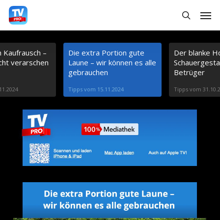
S
Menu
search
k
i
m Kaufrausch –
Die extra Portion gute
Der blanke Ho
p
icht verarschen
Laune – wir können es alle
Schauergestal
t
gebrauchen
Betrüger
o
11.2024
Tipps vom 15.11.2024
Tipps vom 31.10.
m
a
i
n
c
o
n
t