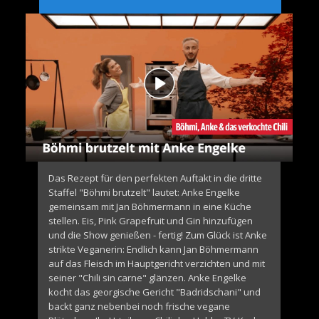
e
n
t
Das Rezept für den perfekten Auftakt in die dritte
Staffel "Böhmi brutzelt" lautet: Anke Engelke
gemeinsam mit Jan Böhmermann in eine Küche
stellen. Eis, Pink Grapefruit und Gin hinzufügen
und die Show genießen - fertig! Zum Glück ist Anke
strikte Veganerin: Endlich kann Jan Böhmermann
auf das Fleisch im Hauptgericht verzichten und mit
seiner "Chili sin carne" glänzen. Anke Engelke
kocht das georgische Gericht "Badridschani" und
backt ganz nebenbei noch frische vegane