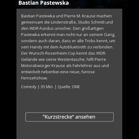
Bastian Pastewka und Pierre M. Krause machen
gemeinsam die Lindenstraße, Studio Schmitt und
den WDR-Fundus unsicher. Den großartigen
Pastewka erkennt man nicht nur an seinem Gang,
sondern auch daran, dass er alle Tricks kennt, um
sein Handy mit dem Autobluetooth zu verbinden.
Der Wunsch-Rosenheim-Cop kennt das WDR-
Gelände wie seine Westentasche, hilft Pierre
Motorabwürger Krause als Fahrlehrer aus und
entwickelt nebenbei eine neue, furiose
Fernsehshow.
Comedy | 35 Min. | Quelle: ONE