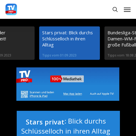
S
Menu
search
k
i
der
Stars privat: Blick durchs
Bundesliga-St
p
it!
Schlüsselloch in ihren
Damen-WM-Fi
t
Alltag
große Fußball
o
09.2023
Tipps vom 01.09.2023
Tipps vom 18.08.
m
a
i
n
c
o
: Blick durchs
Stars privat
n
Schlüsselloch in ihren Alltag
t