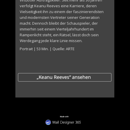
virtuoser Auftragskiller: Seit mehr als 30 Jahren
verfolgt Keanu Reeves eine Karriere, deren
Vielseitigkeit ihn zu einem der faszinierendsten
und modernsten Vertreter seiner Generation
macht. Dennoch bleibt der Schauspieler, der
immerhin seit einem Vierteljahrhundert im
Rampenlicht steht, ein Rätsel, lässt doch sein
Werdegang jede klare Linie missen.
Portrait | 53 Min. | Quelle: ARTE