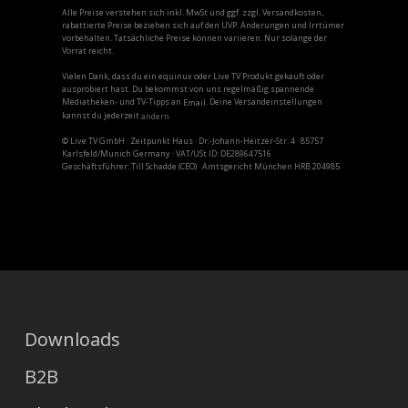
Alle Preise verstehen sich inkl. MwSt und ggf. zzgl. Versandkosten,
rabattierte Preise beziehen sich auf den UVP. Änderungen und Irrtümer
vorbehalten. Tatsächliche Preise können variieren. Nur solange der
Vorrat reicht.
Vielen Dank, dass du ein equinux oder Live TV Produkt gekauft oder
ausprobiert hast. Du bekommst von uns regelmäßig spannende
Mediatheken- und TV-Tipps an
. Deine Versandeinstellungen
Email
kannst du jederzeit
.
ändern
© Live TV GmbH · Zeitpunkt Haus · Dr.-Johann-Heitzer-Str. 4 · 85757
Karlsfeld/Munich Germany · VAT/USt ID: DE289647516
Geschäftsführer: Till Schadde (CEO) · Amtsgericht München HRB 204985
Downloads
B2B