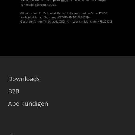
Mediatheken- und TV-Tipps an
. Deine Versandeinstellungen
Email
kannst du jederzeit
.
ändern
© Live TV GmbH · Zeitpunkt Haus · Dr.-Johann-Heitzer-Str. 4 · 85757
Karlsfeld/Munich Germany · VAT/USt ID: DE289647516
Geschäftsführer: Till Schadde (CEO) · Amtsgericht München HRB 204985
Downloads
B2B
Abo kündigen