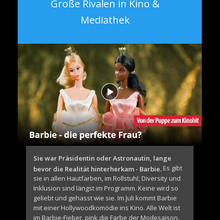
Große Rivalen in Kino &
e
Mediathek
n
t
Sie war Präsidentin oder Astronautin, lange
Es gibt
bevor die Realität hinterherkam - Barbie.
sie in allen Hautfarben, im Rollstuhl, Diversity und
Inklusion sind längst im Programm. Keine wird so
geliebt und gehasst wie sie. Im Juli kommt Barbie
mit einer Hollywoodkomödie ins Kino. Alle Welt ist
im Barbie-Fieber, pink die Farbe der Modesaison.