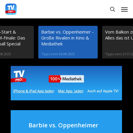
S
Menu
search
k
i
-Start &
Barbie vs. Oppenheimer -
Vom Balkon z
p
Finale: Das
Große Rivalen in Kino &
Alles das ist 
t
all Special
Mediathek
o
08.2023
Tipps vom 04.08.2023
Tipps vom 21.07.
m
a
i
n
c
o
n
Barbie vs. Oppenheimer
t