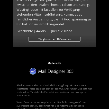
zwischen den Rivalen Thomas Edison und George
Westinghouse mit fast allen zur Verfügung
stehenden Mitteln geführt wird, kommt es zu
feindlicher Anspannung, die mit Hochspannung zu
tun hat und im Stromkrieg endet.
Geschichte | 44 Min. | Quelle: ZDFneo
Alle Preise verstehen sich inkl. MwSt und ggf. zzgl. Versandkosten,
rabattierte Preise beziehen sich auf den UVP. Änderungen und Irrtümer
vorbehalten. Tatsächliche Preise können variieren. Nur solange der
Vorrat reicht.
Vielen Dank, dass du ein equinux oder Live TV Produkt gekauft oder
ausprobiert hast. Du bekommst von uns regelmäßig spannende